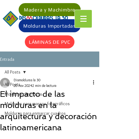
Madera y Machimbre
Molduras Importadas
LÁMINAS DE PVC
Entrada
All Posts
Dismolduras la 30
All Posts
20 nov 2024
2 min de lectura
El impacto de las
Molduras para fotos
molduras en la
Molduras para marcos fotográficos
Molduras para enmarcar cuadros
arquitectura y decoración
latinoamericana