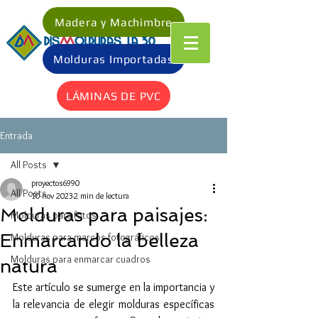
Madera y Machimbre
Molduras Importadas
LÁMINAS DE PVC
Entrada
All Posts
proyectos6990
All Posts
10 nov 2023
2 min de lectura
Molduras para paisajes:
Molduras para fotos
Enmarcando la belleza
Molduras para marcos fotográficos
Molduras para enmarcar cuadros
natura
Este artículo se sumerge en la importancia y 
la relevancia de elegir molduras específicas 